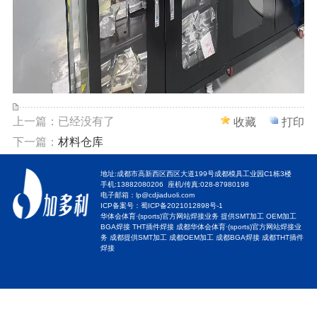
上一篇：已经没有了
收藏
打印
下一篇：
材料仓库
地址:成都市高新西区西区大道199号成都模具工业园C1栋3楼
手机:13882080206 座机/传真:028-87980198
电子邮箱：
lp@cdjiaduoli.com
ICP备案号：
蜀ICP备2021012898号-1
华体会体育·(sports)官方网站焊接业务 提供SMT加工 OEM加工
BGA焊接 THT插件焊接 成都华体会体育·(sports)官方网站焊接业
务 成都提供SMT加工 成都OEM加工 成都BGA焊接 成都THT插件
焊接