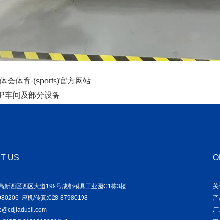
体会体育·(sports)官方网站
IP车间及部分设备
T US
O
高新西区西区大道199号成都模具工业园C1栋3楼
关
080206 座机/传真:028-87980198
产
p@cdjiaduoli.com
厂