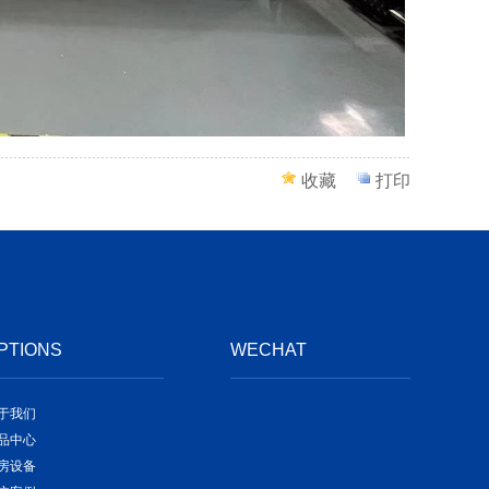
收藏
打印
PTIONS
WECHAT
于我们
品中心
房设备