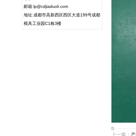
邮箱:lp@cdjiaduoli.com
地址:成都市高新西区西区大道199号成都
模具工业园C1栋3楼
上一篇：
产