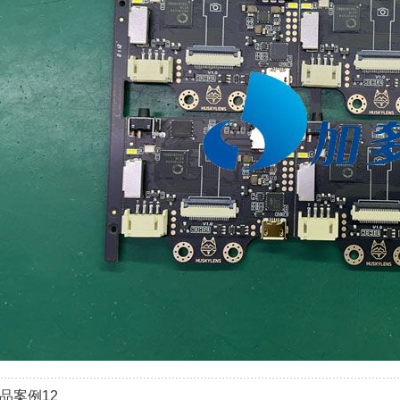
品案例12