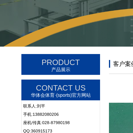
PRODUCT
客户案
产品展示
CONTACT US
华体会体育·(sports)官方网站
联系人:刘平
手机:13882080206
座机/传真:028-87980198
QQ:360915173