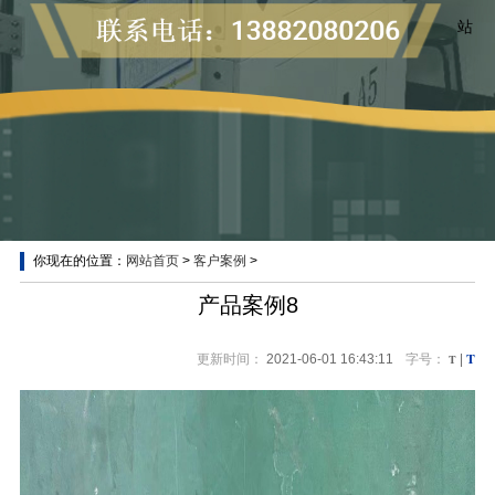
站
你现在的位置：
网站首页
>
客户案例
>
客户案例
产品案例8
T
更新时间：
2021-06-01 16:43:11
字号：
T
|